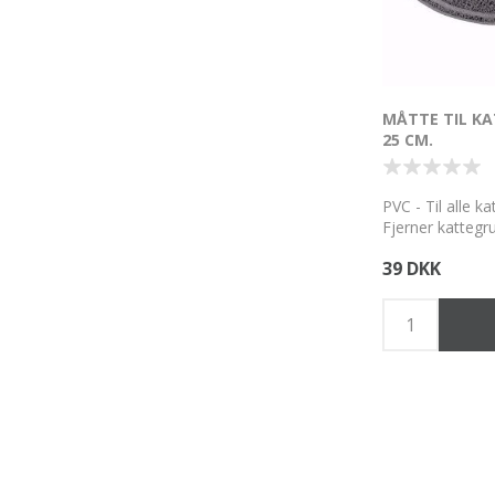
MÅTTE TIL KA
25 CM.
PVC - Til alle ka
Fjerner kattegr
poter. Egnet ti
39 DKK
Også til fint gru