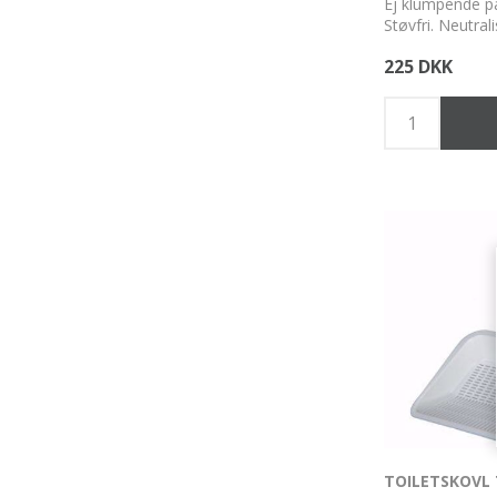
Ej klumpende pa
Støvfri. Neutral
indkapsler fugt.
225 DKK
TOILETSKOVL 