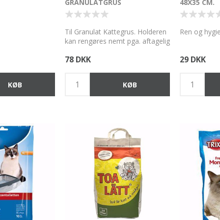
GRANULATGRUS
48X35 CM.
Til Granulat Kattegrus. Holderen
Ren og hygiej
kan rengøres nemt pga. aftagelig
bund.
78 DKK
29 DKK