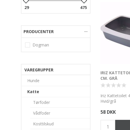
29
475
PRODUCENTER
Dogman
VAREGRUPPER
IRIZ KATTETOI
CM. GRÅ
Hunde
Katte
Iriz Kattetoilet
Hvid/grå
Tørfoder
58 DKK
Vådfoder
Kosttilskud