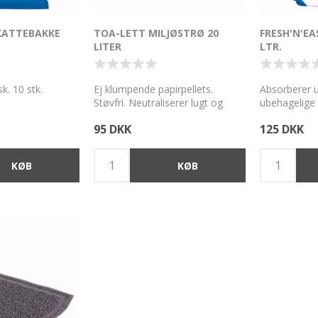
 KATTEBAKKE
TOA-LETT MILJØSTRØ 20
FRESH'N'E
LITER
LTR.
k. 10 stk.
Ej klumpende papirpellets.
Absorberer u
Støvfri. Neutraliserer lugt og
ubehagelige 
indkapsler fugt.
Støvfattigt. 
95 DKK
125 DKK
allergikere.