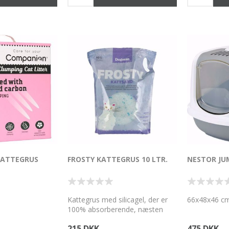
KATTEGRUS
FROSTY KATTEGRUS 10 LTR.
NESTOR JU
Kattegrus med silicagel, der er
66x48x46 cm
100% absorberende, næsten
støvfri og antibakteriel og også
215 DKK
475 DKK
velegnet til hjem med allergikere.