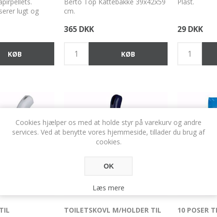
pirpellets.
Berto Top Kattebakke 39x42x59
Plast.
iserer lugt og
cm.
365 DKK
29 DKK
Cookies hjælper os med at holde styr på varekurv og andre
services. Ved at benytte vores hjemmeside, tillader du brug af
cookies.
OK
Læs mere
TIL
TOILETSKOVL M/HOLDER TIL
10 POSER T