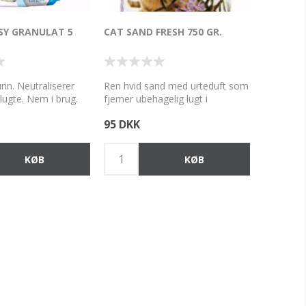
ASY GRANULAT 5
CAT SAND FRESH 750 GR.
rin. Neutraliserer
Ren hvid sand med urteduft som
lugte. Nem i brug.
fjerner ubehagelig lugt i
Også egnet til
kattebakken og i nærhed af
95 DKK
kattebakke.