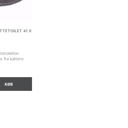
TTETOILET 41 X
ttetoiletter.
us fra kattens
l følsomme katte.
s. Skridsikker.