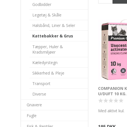
Godbidder
Legetøj & Skåle
Halsbånd, Liner & Seler
Kattebakker & Grus
Tæpper, Huler &
Kradsmiljøer
Kæledyrstegn
Sikkerhed & Pleje
Transport
COMPANION 
U/DUFT 10 KG.
Diverse
Gnavere
Med aktivt kul.
Fugle
Fisk & Reptiler
195 DKK