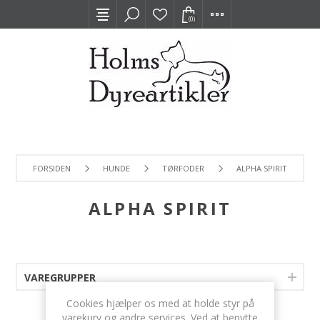
(0)
FORSIDEN
HUNDE
TØRFODER
ALPHA SPIRIT
ALPHA SPIRIT
VAREGRUPPER
Cookies hjælper os med at holde styr på
varekurv og andre services. Ved at benytte