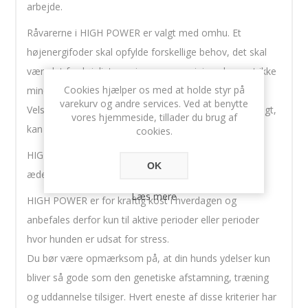
arbejde.
Råvarerne i HIGH POWER er valgt med omhu. Et
højenergifoder skal opfylde forskellige behov, det skal
være let fordøjeligt, næring- og energigivende samt ikke
Cookies hjælper os med at holde styr på
mindst velsmagende.
varekurv og andre services. Ved at benytte
Velsmagende, fordi hårdt arbejde, konkurrencer og jagt,
vores hjemmeside, tillader du brug af
kan stresse hunden og give mindre ædelyst.
cookies.
HIGH POWER er tilsat svinefedt for at stimulere
OK
ædelysten og give ekstra energi.
Læs mere
HIGH POWER er for kraftig kost i hverdagen og
anbefales derfor kun til aktive perioder eller perioder
hvor hunden er udsat for stress.
Du bør være opmærksom på, at din hunds ydelser kun
bliver så gode som den genetiske afstamning, træning
og uddannelse tilsiger. Hvert eneste af disse kriterier har